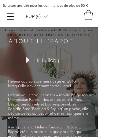
livraison gratuite pour les commandes de plus de 50 €
EUR (€)
Accessoires durables et 100% organiques
pour petits, oeke-tex®, GOTS-certified
ABOUT LIL'PAPOE
Lil’ Lullaby
Helena cou son premier nuage en 2015
lorsqu'elle devient maman de Lionel.
Helena voulait pour son fils – moitié belge moitié
Mélanésien Papou- des objets pour bébés
beaux, personnels et Eco-responsables.
Son diplôme 'Fashion & Styling' en poche, elle
décide de les concevoir et de les fabriquer elle-
même.
4 ans plus tard, Helena fonde Lil' Papoe. Lil'
Papoe crée un produit unique pour chaque
enfant, fait à la main avec beaucoup d'amour,