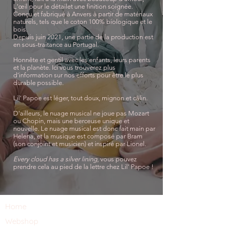
L'œil pour le détailet une finition soignée.
Conçu et fabriqué à Anvers à partir de matériaux
naturels, tels que le coton 100% biologique et le
bois.
Depuis juin 2021, une partie de la production est
en sous-traitance au Portugal.
Honnête et gentil avec les enfants, leurs parents
et la planète. Ici vous trouverez plus
d’information sur nos efforts pour être le plus
durable possible.
Lil' Papoe est léger, tout doux, mignon et câlin.
D’ailleurs, le nuage musical ne joue pas Mozart
ou Chopin, mais une berceuse unique et
nouvelle. Le nuage musical est donc fait main par
Helena, et la musique est composé par Bram
(son conjoint et musicien) et inspiré par Lionel.
Every cloud has a silver lining
, vous pouvez
prendre cela au pied de la lettre chez Lil' Papoe !
Home
Webshop