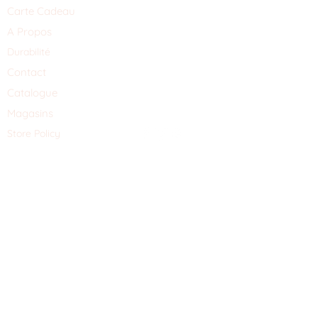
Carte Cadeau
A Propos
Durabilité
Contact
Catalogue
Magasins
Store Policy
Schrijf je hier in voor de nieuwsbrief