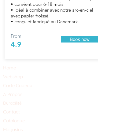
• convient pour 6-18 mois
• idéal à combiner avec notre arc-en-ciel
avec papier froissé.
• conçu et fabriqué au Danemark.
From:
Book now
4.9
Home
Webshop
Carte Cadeau
A Propos
Durabilité
Contact
Catalogue
Magasins