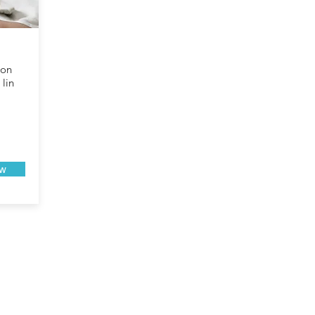
ion
 lin
ow