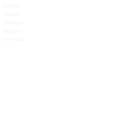
Durabilité
Contact
Catalogue
Magasins
Store Policy
Schrijf je hier in voor de nieuwsbrief