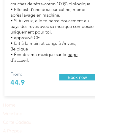
couches de tétra-coton 100% biologique.
• Elle est d'une douceur câline, même
après lavage en machine.
• Si tu veux, elle te berce doucement au
pays des rêves avec sa musique composée
uniquement pour toi.
• approuvé CE
• fait à la main et conçu à Anvers,
Belgique
• Écoutez ma musique sur la
page
d'accueil
.
From:
Book now
44.9
Home
Webshop
Carte Cadeau
A Propos