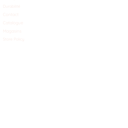
Durabilité
Contact
Catalogue
Magasins
Store Policy
Schrijf je hier in voor de nieuwsbrief